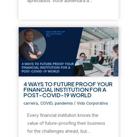
l
a
l
l
e
apreciados. Você aumentará a…
a
)
a
a
m
)
)
)
n
o
v
a
j
a
n
e
l
a
)
4 WAYS TO FUTURE PROOF YOUR
FINANCIAL INSTITUTION FOR A
POST-COVID-19 WORLD
carreira
,
COVID
,
pandemia
/
Vida Corporativa
Every financial institution knows the
value of future-proofing their business
for the challenges ahead, but…