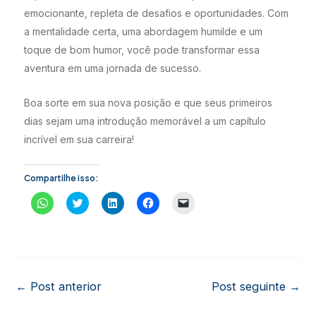
emocionante, repleta de desafios e oportunidades. Com
a mentalidade certa, uma abordagem humilde e um
toque de bom humor, você pode transformar essa
aventura em uma jornada de sucesso.
Boa sorte em sua nova posição e que seus primeiros
dias sejam uma introdução memorável a um capítulo
incrível em sua carreira!
Compartilhe isso:
C
C
C
C
C
l
l
l
l
l
i
i
i
i
i
q
q
q
q
q
u
u
u
u
u
e
e
e
e
e
p
p
p
p
p
a
a
a
a
a
r
r
r
r
r
a
a
a
a
a
Post
←
Post anterior
Post seguinte
→
c
c
c
c
e
o
o
o
o
n
navigation
m
m
m
m
v