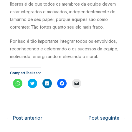
líderes é de que todos os membros da equipe devem
estar integrados e motivados, independentemente do
tamanho de seu papel, porque equipes são como
correntes: Tão fortes quanto seu elo mais fraco.
Por isso é tão importante integrar todos os envolvidos,
reconhecendo e celebrando o os sucessos da equipe,
motivando, energizando e elevando o moral.
Compartilhe isso:
C
C
C
C
C
l
l
l
l
l
i
i
i
i
i
q
q
q
q
q
u
u
u
u
u
e
e
e
e
e
p
p
p
p
p
a
a
a
a
a
r
r
r
r
r
a
a
a
a
a
Post
←
Post anterior
Post seguinte
→
c
c
c
c
e
o
o
o
o
n
navigation
m
m
m
m
v