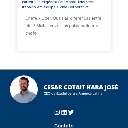
carreira
,
Inteligência Emocional
,
liderança
,
trabalho em equipe
/
Vida Corporativa
Chefe x Líder. Quais as diferenças entre
eles? Muitas vezes, as palavras líder e
chefe…
Instagram
https://www.linkedin.com/in/cesarcotait/?originalSubdomai
Twitter
Contato