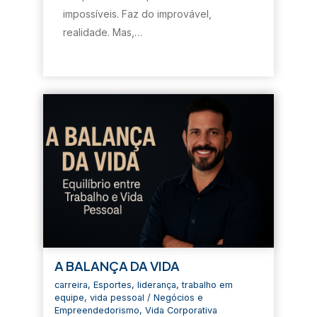
a
)
a
a
m
impossíveis. Faz do improvável,
)
)
)
n
o
realidade. Mas,…
v
a
j
a
n
e
l
a
)
A BALANÇA DA VIDA
carreira
,
Esportes
,
liderança
,
trabalho em
equipe
,
vida pessoal
/
Negócios e
Empreendedorismo
,
Vida Corporativa