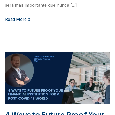
será mais importante que nunca […]
Burnout
Read More »
e
estresse
após
a
pandemia
4 Ways to Future Proof Your