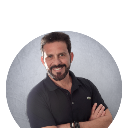
Ways
to
Future
Proof
Your
Financial
Institution
for
a
Post-
COVID-
19
World