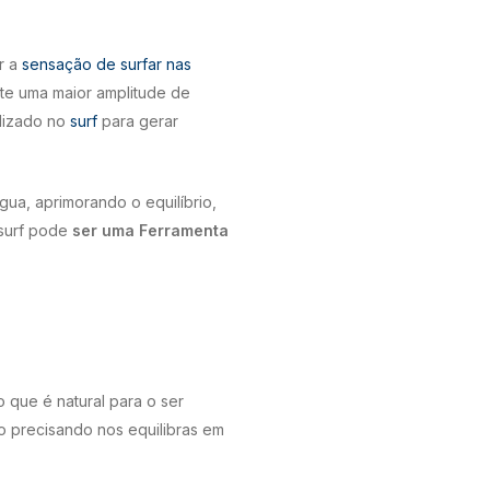
r a
sensação de surfar nas
mite uma maior amplitude de
ilizado no
surf
para gerar
água, aprimorando o equilíbrio,
esurf pode
ser uma Ferramenta
o que é natural para o ser
o precisando nos equilibras em