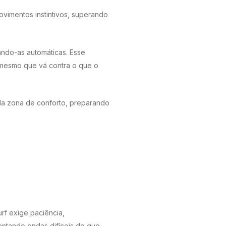
ovimentos instintivos, superando
nando-as automáticas. Esse
, mesmo que vá contra o que o
ela zona de conforto, preparando
urf exige paciência,
entando ondas difíceis do que