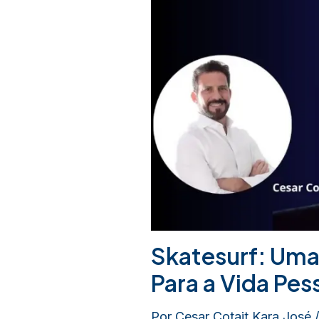
Skatesurf: Uma
Para a Vida Pess
Por
Cesar Cotait Kara José