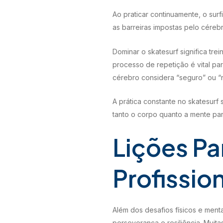
Ao praticar continuamente, o sur
as barreiras impostas pelo cérebr
Dominar o skatesurf significa tre
processo de repetição é vital pa
cérebro considera “seguro” ou “n
A prática constante no skatesurf
tanto o corpo quanto a mente par
Lições Pa
Profissio
Além dos desafios físicos e mentai
perseverança e resiliência. Mui