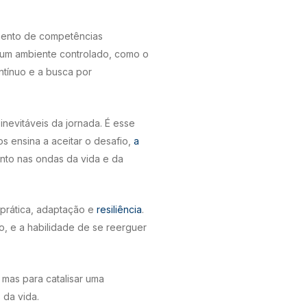
imento de competências
em um ambiente controlado, como o
ntínuo e a busca por
inevitáveis da jornada. É esse
s ensina a aceitar o desafio,
a
anto nas ondas da vida e da
e prática, adaptação e
resiliência
.
o, e a habilidade de se reerguer
 mas para catalisar uma
 da vida.