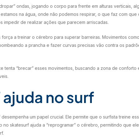
“dropar” ondas, jogando o corpo para frente em alturas verticais, al
o, estamos na água, onde não podemos respirar, o que faz com que 
os impedir de realizar ações que parecem arriscadas.
 força a treinar o cérebro para superar barreiras. Movimentos como 
 bombeando a prancha e fazer curvas precisas vão contra os padrõ
te tenta “brecar” esses movimentos, buscando a zona de conforto 
eis.
 ajuda no surf
 desempenha um papel crucial. Ele permite que o surfista treine 
ão no skatesurf ajuda a “reprogramar” o cérebro, permitindo que ele 
f.