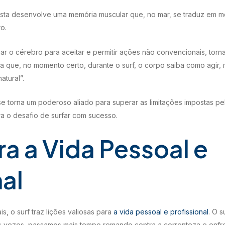
fista desenvolve uma memória muscular que, no mar, se traduz em m
o.
inar o cérebro para aceitar e permitir ações não convencionais, tor
ra que, no momento certo, durante o surf, o corpo saiba como agir
atural”.
 se torna um poderoso aliado para superar as limitações impostas p
a o desafio de surfar com sucesso.
ra a Vida Pessoal e
nal
s, o surf traz lições valiosas para
a vida pessoal e profissional
. O s
tas vezes, passamos mais tempo remando contra a correnteza e enfr