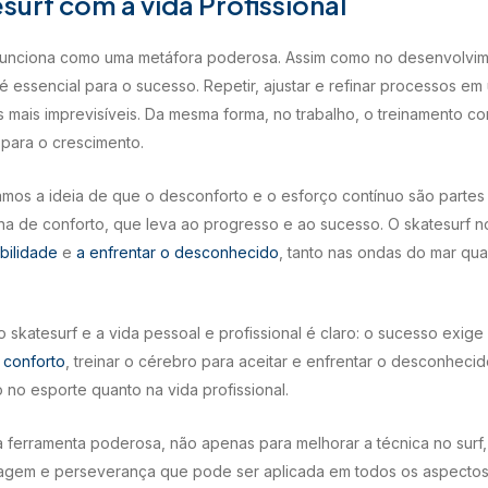
surf com a vida Profissional
rf funciona como uma metáfora poderosa. Assim como no desenvolv
e é essencial para o sucesso. Repetir, ajustar e refinar processos 
s mais imprevisíveis. Da mesma forma, no trabalho, o treinamento co
para o crescimento.
izamos a ideia de que o desconforto e o esforço contínuo são partes 
na de conforto, que leva ao progresso e ao sucesso. O skatesurf no
bilidade
e
a enfrentar o desconhecido
, tanto nas ondas do mar qu
, o skatesurf e a vida pessoal e profissional é claro: o sucesso exig
 conforto
, treinar o cérebro para aceitar e enfrentar o desconhecid
 no esporte quanto na vida profissional.
ferramenta poderosa, não apenas para melhorar a técnica no surf,
ragem e perseverança que pode ser aplicada em todos os aspectos