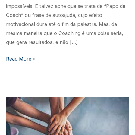
impossíveis. E talvez ache que se trata de “Papo de
Coach” ou frase de autoajuda, cujo efeito
motivacional dura até o fim da palestra. Mas, da
mesma maneira que o Coaching é uma coisa séria,
que gera resultados, e não […]
Teamwork
Read More »
–
Como
o
trabalho
em
equipe
ajuda
a