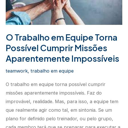
cumprir
missões
aparentemente
impossíveis
O Trabalho em Equipe Torna
Possível Cumprir Missões
Aparentemente Impossíveis
teamwork
,
trabalho em equipe
O trabalho em equipe torna possível cumprir
missões aparentemente impossíveis. Faz do
improvável, realidade. Mas, para isso, a equipe tem
que realmente agir como tal, em sintonia. Se um
plano for definido pelo treinador, ou pelo grupo,
cada membro terá que se preparar para executar a