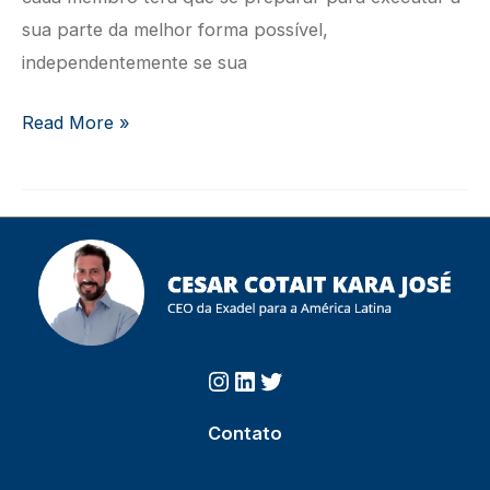
sua parte da melhor forma possível,
independentemente se sua
O
Read More »
Trabalho
em
Equipe
Torna
Possível
Cumprir
Missões
Instagram
https://www.linkedin.com/in/cesarcotait/?originalSubdomai
Twitter
Aparentemente
Impossíveis
Contato