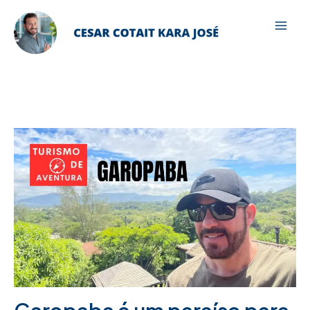
Ir
para
Mai
o
Men
conteúdo
Garopaba é um paraíso para