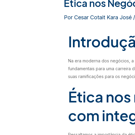
Ética nos Negó
Por
Cesar Cotait Kara José
Introduç
Na era moderna dos negócios, a é
fundamentais para uma carreira d
suas ramificações para os negóc
Ética no
com inte
Ressaltamos a importância da éti