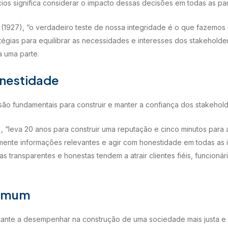
os significa considerar o impacto dessas decisões em todas as par
1927), “o verdadeiro teste de nossa integridade é o que fazemos
égias para equilibrar as necessidades e interesses dos stakeholde
a uma parte.
onestidade
são fundamentais para construir e manter a confiança dos stakehold
, “leva 20 anos para construir uma reputação e cinco minutos para 
mente informações relevantes e agir com honestidade em todas as i
 transparentes e honestas tendem a atrair clientes fiéis, funcioná
comum
ante a desempenhar na construção de uma sociedade mais justa e 