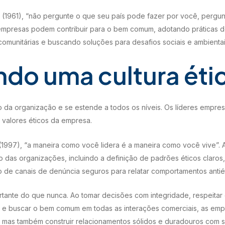
1961), “não pergunte o que seu país pode fazer por você, pergu
 empresas podem contribuir para o bem comum, adotando práticas d
 comunitárias e buscando soluções para desafios sociais e ambientai
do uma cultura éti
o da organização e se estende a todos os níveis. Os líderes empr
s valores éticos da empresa.
997), “a maneira como você lidera é a maneira como você vive”. 
o das organizações, incluindo a definição de padrões éticos claros
o de canais de denúncia seguros para relatar comportamentos antiét
rtante do que nunca. Ao tomar decisões com integridade, respeitar o
 e buscar o bem comum em todas as interações comerciais, as em
mas também construir relacionamentos sólidos e duradouros com se