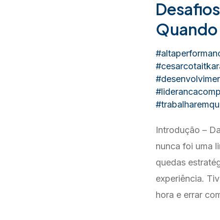
Desafios
Quando a
#altaperforman
#cesarcotaitkar
#desenvolvimen
#liderancacomp
#trabalharemqu
Introdução – Da
nunca foi uma l
quedas estratég
experiência. Ti
hora e errar co