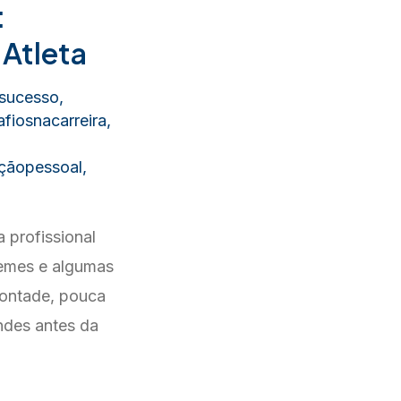
:
 Atleta
esucesso
,
fiosnacarreira
,
çãopessoal
,
 profissional
gremes e algumas
vontade, pouca
ndes antes da