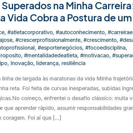
 Superados na Minha Carreira
 Vida Cobra a Postura de um
ce
,
#atletacorporativo
,
#autoconhecimento
,
#carreira
ajose
,
#crescerprofissionalmente
,
#crescimento
,
#desa
toprofissional
,
#esportenegócios
,
#focoedisciplina
,
roposito
,
#mentalidadedeatleta
,
#motivacao
,
#supera
ipo
,
Inovação
,
liderança
,
resiliência
 linha de largada às maratonas da vida Minha trajetória
inha reta. Foi feita de curvas inesperadas, subidas ín
icas.No começo, enfrentei o desafio clássico: muita 
ve que aprender rápido, assumir responsabilidades gra
m coragem. Foi aí que […]