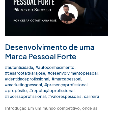
Desenvolvimento de uma
Marca Pessoal Forte
#autenticidade
,
#autoconhecimento
,
#cesarcotaitkarajose
,
#desenvolvimentopessoal
,
#identidadeprofissional
,
#marcapessoal
,
#marketingpessoal
,
#presençaprofissional
,
#propósito
,
#reputaçãoprofissional
,
#sucessoprofissional
,
#valorespessoais
,
carreira
Introdução Em um mundo competitivo, onde as