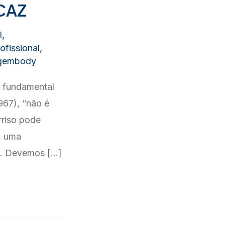
CAZ
l
,
fissional
,
agembody
 fundamental
967), “não é
rriso pode
, uma
se. Devemos […]