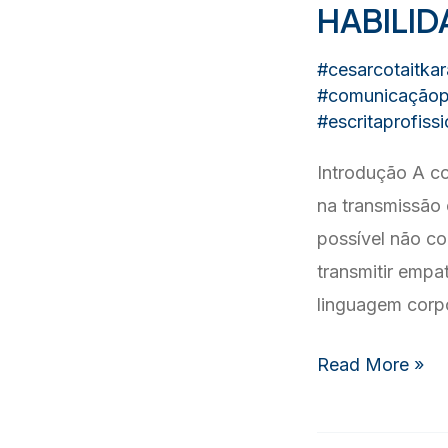
HABILI
#cesarcotaitkar
#comunicaçãopr
#escritaprofissi
Introdução A c
na transmissão
possível não c
transmitir emp
linguagem corpo
HABILIDADES
Read More »
DE
COMUNICAÇÃ