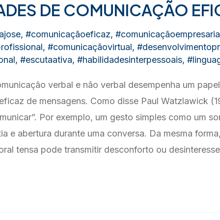
DADES DE COMUNICAÇÃO EFI
ajose
,
#comunicaçãoeficaz
,
#comunicaçãoempresaria
ofissional
,
#comunicaçãovirtual
,
#desenvolvimentopro
onal
,
#escutaativa
,
#habilidadesinterpessoais
,
#lingu
omunicação verbal e não verbal desempenha um papel
 eficaz de mensagens. Como disse Paul Watzlawick (1
omunicar”. Por exemplo, um gesto simples como um so
atia e abertura durante uma conversa. Da mesma forma
ral tensa pode transmitir desconforto ou desinteres
O