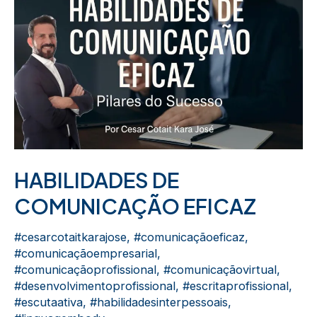
HABILIDADES DE
COMUNICAÇÃO EFICAZ
#cesarcotaitkarajose
,
#comunicaçãoeficaz
,
#comunicaçãoempresarial
,
#comunicaçãoprofissional
,
#comunicaçãovirtual
,
#desenvolvimentoprofissional
,
#escritaprofissional
,
#escutaativa
,
#habilidadesinterpessoais
,