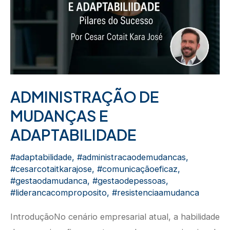
ADMINISTRAÇÃO DE
MUDANÇAS E
ADAPTABILIDADE
#adaptabilidade
,
#administracaodemudancas
,
#cesarcotaitkarajose
,
#comunicaçãoeficaz
,
#gestaodamudanca
,
#gestaodepessoas
,
#liderancacomproposito
,
#resistenciaamudanca
IntroduçãoNo cenário empresarial atual, a habilidade