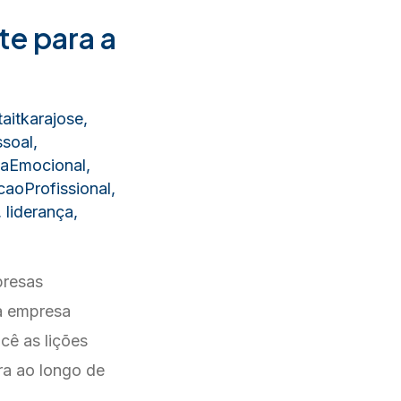
te para a
aitkarajose
,
soal
,
ciaEmocional
,
aoProfissional
,
,
liderança
,
presas
a empresa
cê as lições
ra ao longo de