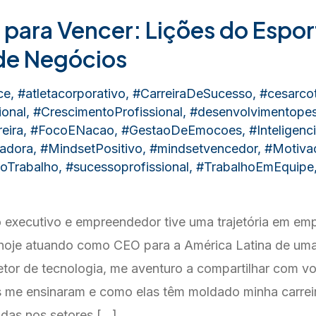
para Vencer: Lições do Espor
de Negócios
ce
,
#atletacorporativo
,
#CarreiraDeSucesso
,
#cesarcot
onal
,
#CrescimentoProfissional
,
#desenvolvimentopes
eira
,
#FocoENacao
,
#GestaoDeEmocoes
,
#Inteligen
radora
,
#MindsetPositivo
,
#mindsetvencedor
,
#Motivac
oTrabalho
,
#sucessoprofissional
,
#TrabalhoEmEquipe
 executivo e empreendedor tive uma trajetória em em
, hoje atuando como CEO para a América Latina de um
tor de tecnologia, me aventuro a compartilhar com vo
s me ensinaram e como elas têm moldado minha carrei
adas nos setores […]