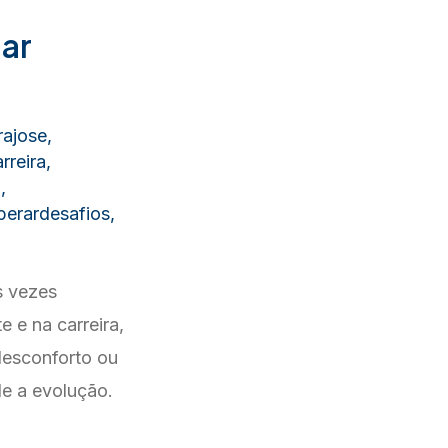
ar
rajose
,
rreira
,
o
,
perardesafios
,
s vezes
 e na carreira,
desconforto ou
de a evolução.