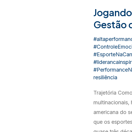
Jogando 
Gestão 
#altaperforman
#ControleEmoci
#EsporteNaCarr
#liderancainspi
#PerformanceN
resiliência
Trajetória Como
multinacionais
americana do se
que os esporte
quase três déc