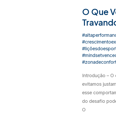
O Que Vo
Travando
#altaperforman
#crescimentoex
#liçõesdoespor
#mindsetvence
#zonadeconfor
Introdução – O 
evitamos justam
esse comportam
do desafio pode
O