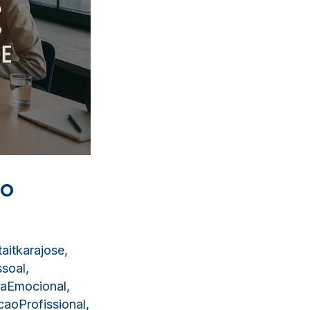
do
aitkarajose
,
soal
,
ciaEmocional
,
aoProfissional
,