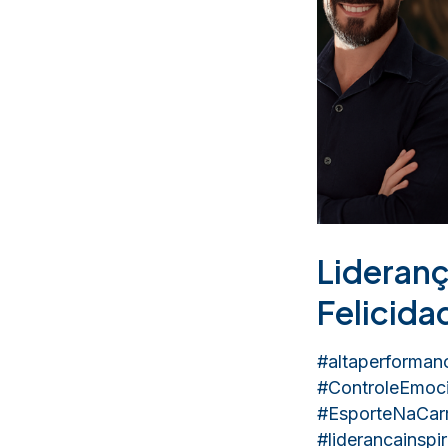
Lideran
Felicida
#altaperforman
#ControleEmoci
#EsporteNaCarr
#liderancainspi