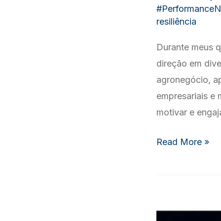
#PerformanceN
resiliência
Durante meus q
direção em dive
agronegócio, ap
empresariais e 
motivar e enga
Liderança
Read More »
com
Propósito:
Promovendo
Felicidade