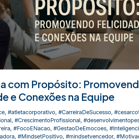
ça com Propósito: Promoven
de e Conexões na Equipe
ce
,
#atletacorporativo
,
#CarreiraDeSucesso
,
#cesarcot
onal
,
#CrescimentoProfissional
,
#desenvolvimentopes
eira
,
#FocoENacao
,
#GestaoDeEmocoes
,
#Inteligen
radora
,
#MindsetPositivo
,
#mindsetvencedor
,
#Motivac