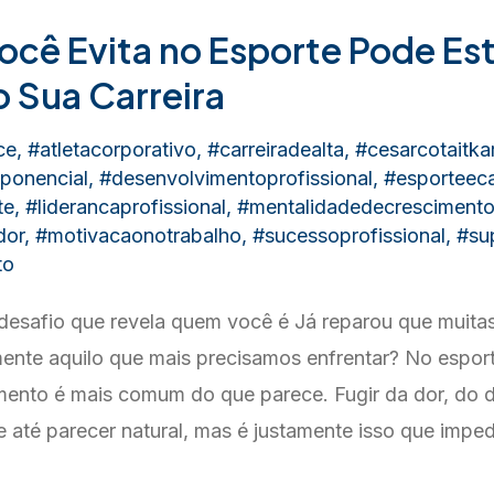
cê Evita no Esporte Pode Est
 Sua Carreira
ce
,
#atletacorporativo
,
#carreiradealta
,
#cesarcotaitka
ponencial
,
#desenvolvimentoprofissional
,
#esporteeca
te
,
#liderancaprofissional
,
#mentalidadedecresciment
dor
,
#motivacaonotrabalho
,
#sucessoprofissional
,
#su
to
desafio que revela quem você é Já reparou que muita
ente aquilo que mais precisamos enfrentar? No esporte
ento é mais comum do que parece. Fugir da dor, do 
 até parecer natural, mas é justamente isso que impe