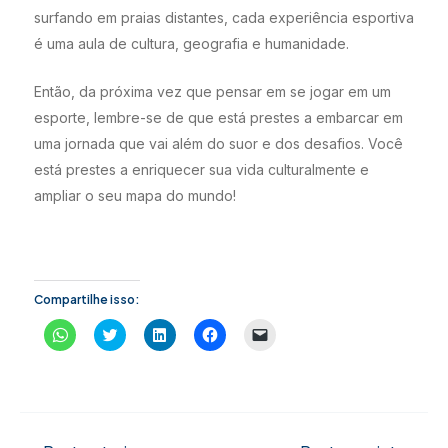
surfando em praias distantes, cada experiência esportiva
é uma aula de cultura, geografia e humanidade.
Então, da próxima vez que pensar em se jogar em um
esporte, lembre-se de que está prestes a embarcar em
uma jornada que vai além do suor e dos desafios. Você
está prestes a enriquecer sua vida culturalmente e
ampliar o seu mapa do mundo!
Compartilhe isso:
C
C
C
C
C
l
l
l
l
l
i
i
i
i
i
q
q
q
q
q
u
u
u
u
u
e
e
e
e
e
p
p
p
p
p
a
a
a
a
a
r
r
r
r
r