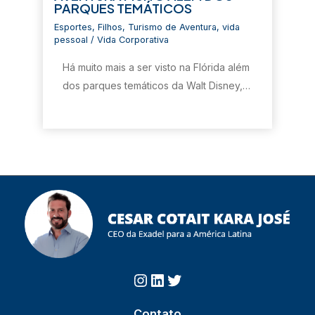
PARQUES TEMÁTICOS
Esportes
,
Filhos
,
Turismo de Aventura
,
vida
pessoal
/
Vida Corporativa
Há muito mais a ser visto na Flórida além
dos parques temáticos da Walt Disney,…
Instagram
https://www.linkedin.com/in/cesarcotait/?originalSubdomai
Twitter
Contato