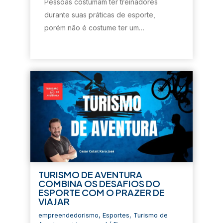
Pessoas costumam ter treinadores
a
n
a
a
b
n
e
n
n
r
durante suas práticas de esporte,
e
l
e
e
e
l
a
l
l
e
porém não é costume ter um…
a
)
a
a
m
)
)
)
n
o
v
a
j
a
n
e
l
a
)
TURISMO DE AVENTURA
COMBINA OS DESAFIOS DO
ESPORTE COM O PRAZER DE
VIAJAR
empreendedorismo
,
Esportes
,
Turismo de