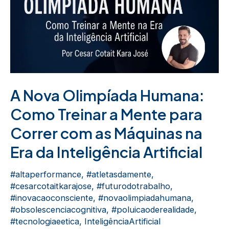
A Nova Olimpíada Humana:
Como Treinar a Mente para
Correr com as Máquinas na
Era da Inteligência Artificial
#altaperformance
,
#atletasdamente
,
#cesarcotaitkarajose
,
#futurodotrabalho
,
#inovacaoconsciente
,
#novaolimpiadahumana
,
#obsolescenciacognitiva
,
#poluicaoderealidade
,
#tecnologiaeetica
,
InteligênciaArtificial