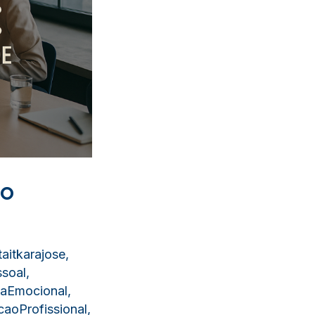
do
aitkarajose
,
soal
,
ciaEmocional
,
aoProfissional
,