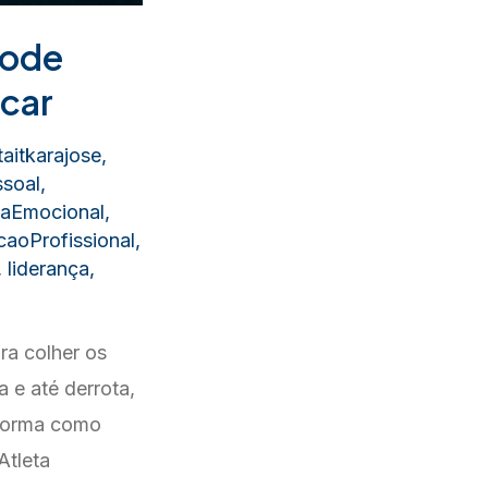
pode
icar
aitkarajose
,
soal
,
ciaEmocional
,
aoProfissional
,
,
liderança
,
ra colher os
a e até derrota,
 forma como
Atleta