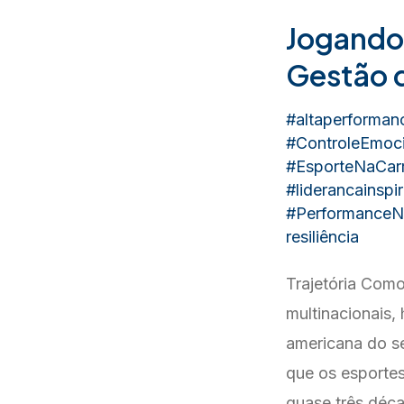
Jogando 
Gestão 
#altaperforman
#ControleEmoci
#EsporteNaCarr
#liderancainspi
#PerformanceN
resiliência
Trajetória Como
multinacionais
americana do se
que os esporte
quase três déc