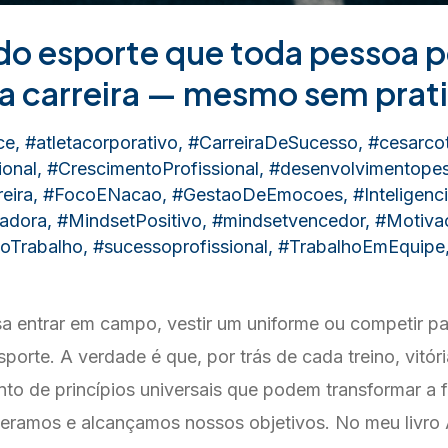
 do esporte que toda pessoa 
na carreira — mesmo sem prat
ce
,
#atletacorporativo
,
#CarreiraDeSucesso
,
#cesarcot
onal
,
#CrescimentoProfissional
,
#desenvolvimentopes
eira
,
#FocoENacao
,
#GestaoDeEmocoes
,
#Inteligen
radora
,
#MindsetPositivo
,
#mindsetvencedor
,
#Motivac
oTrabalho
,
#sucessoprofissional
,
#TrabalhoEmEquipe
a entrar em campo, vestir um uniforme ou competir pa
porte. A verdade é que, por trás de cada treino, vitóri
nto de princípios universais que podem transformar a
deramos e alcançamos nossos objetivos. No meu livro 