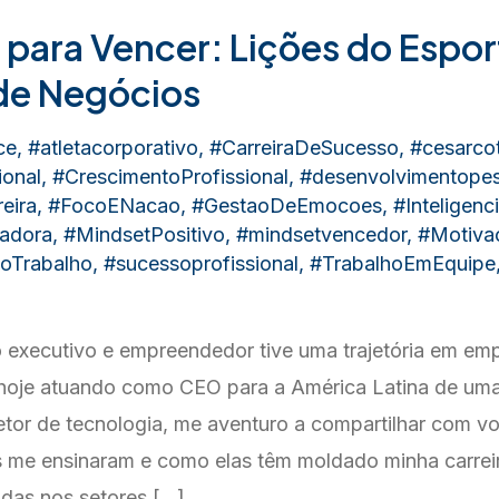
para Vencer: Lições do Espor
de Negócios
ce
,
#atletacorporativo
,
#CarreiraDeSucesso
,
#cesarcot
onal
,
#CrescimentoProfissional
,
#desenvolvimentopes
eira
,
#FocoENacao
,
#GestaoDeEmocoes
,
#Inteligen
radora
,
#MindsetPositivo
,
#mindsetvencedor
,
#Motivac
oTrabalho
,
#sucessoprofissional
,
#TrabalhoEmEquipe
 executivo e empreendedor tive uma trajetória em em
, hoje atuando como CEO para a América Latina de um
tor de tecnologia, me aventuro a compartilhar com vo
s me ensinaram e como elas têm moldado minha carrei
adas nos setores […]