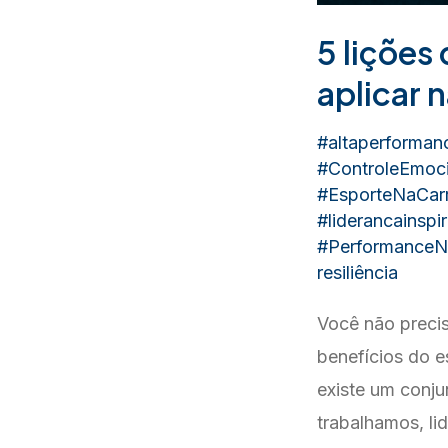
5 lições
aplicar 
#altaperforman
#ControleEmoci
#EsporteNaCarr
#liderancainspi
#PerformanceN
resiliência
Você não precis
benefícios do es
existe um conju
trabalhamos, li