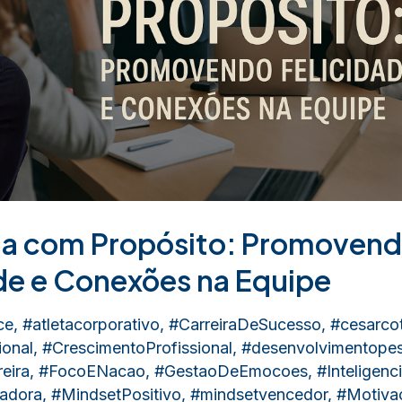
ça com Propósito: Promoven
de e Conexões na Equipe
ce
,
#atletacorporativo
,
#CarreiraDeSucesso
,
#cesarcot
onal
,
#CrescimentoProfissional
,
#desenvolvimentopes
eira
,
#FocoENacao
,
#GestaoDeEmocoes
,
#Inteligen
radora
,
#MindsetPositivo
,
#mindsetvencedor
,
#Motivac