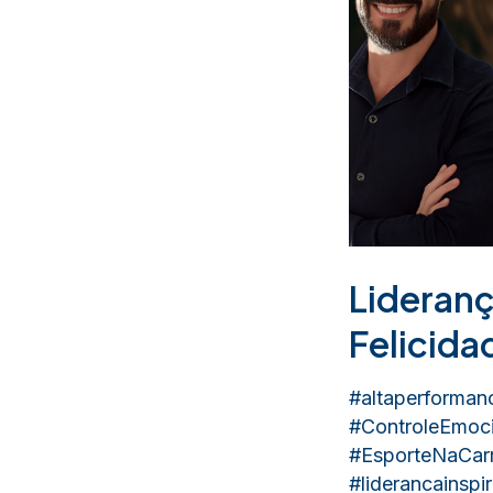
Lideran
Felicida
#altaperforman
#ControleEmoci
#EsporteNaCarr
#liderancainspi