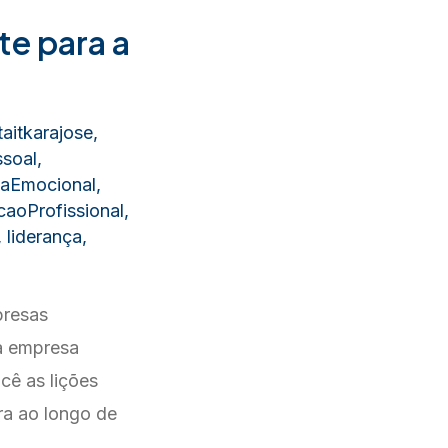
te para a
aitkarajose
,
soal
,
ciaEmocional
,
aoProfissional
,
,
liderança
,
presas
a empresa
cê as lições
ra ao longo de