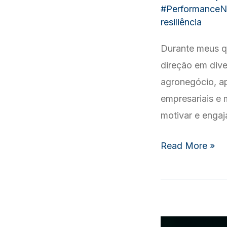
#PerformanceN
resiliência
Durante meus q
direção em dive
agronegócio, ap
empresariais e 
motivar e enga
Liderança
Read More »
com
Propósito:
Promovendo
Felicidade