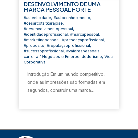
DESENVOLVIMENTO DE UMA
MARCA PESSOAL FORTE
#autenticidade
,
#autoconhecimento
,
#cesarcotaitkarajose
,
#desenvolvimentopessoal
,
#identidadeprofissional
,
#marcapessoal
,
#marketingpessoal
,
#presençaprofissional
,
#propósito
,
#reputaçãoprofissional
,
#sucessoprofissional
,
#valorespessoais
,
carreira
/
Negócios e Empreendedorismo
,
Vida
Corporativa
Introdução Em um mundo competitivo,
onde as impressões são formadas em
segundos, construir uma marca…