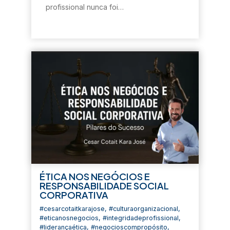
profissional nunca foi…
ÉTICA NOS NEGÓCIOS E
RESPONSABILIDADE SOCIAL
CORPORATIVA
#cesarcotaitkarajose
,
#culturaorganizacional
,
#eticanosnegocios
,
#integridadeprofissional
,
#liderançaética
,
#negocioscompropósito
,