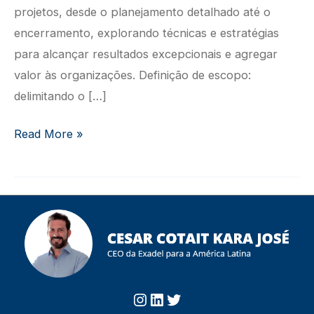
projetos, desde o planejamento detalhado até o
encerramento, explorando técnicas e estratégias
para alcançar resultados excepcionais e agregar
valor às organizações. Definição de escopo:
delimitando o […]
GESTÃO
Read More »
DE
PROJETOS
Instagram
https://www.linkedin.com/in/cesarcotait/?originalSubdomai
Twitter