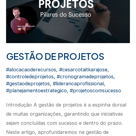
GESTÃO DE PROJETOS
#alocacaoderecursos
,
#cesarcotaitkarajose
,
#controledeprojetos
,
#cronogramadeprojetos
,
#gestaodeprojetos
,
#liderancaprofissional
,
#planejamentoestrategico
,
#projetoscomsucesso
Introdução A gestão de projetos é a espinha dorsal
de muitas organizações, garantindo que iniciativas
sejam concluídas com sucesso e dentro do prazo.
Neste artigo, aprofundaremos na gestão de