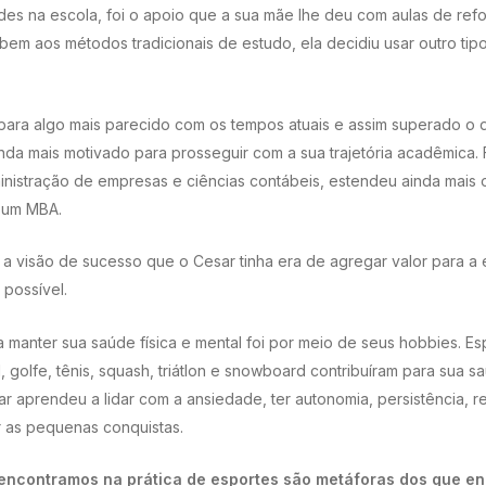
des na escola, foi o apoio que a sua mãe lhe deu com aulas de ref
em aos métodos tradicionais de estudo, ela decidiu usar outro ti
para algo mais parecido com os tempos atuais e assim superado o 
inda mais motivado para prosseguir com a sua trajetória acadêmica
nistração de empresas e ciências contábeis, estendeu ainda mais 
 um MBA.
, a visão de sucesso que o Cesar tinha era de agregar valor para a
 possível.
 manter sua saúde física e mental foi por meio de seus hobbies. E
, golfe, tênis, squash, triátlon e snowboard contribuíram para sua 
 aprendeu a lidar com a ansiedade, ter autonomia, persistência, re
ar as pequenas conquistas.
 encontramos na prática de esportes são metáforas dos que en