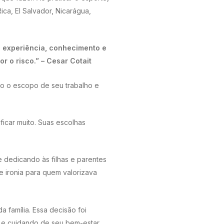
ica, El Salvador, Nicarágua,
a experiência, conhecimento e
 o risco.” – Cesar Cotait
do o escopo de seu trabalho e
ficar muito. Suas escolhas
 dedicando às filhas e parentes
 ironia para quem valorizava
 família. Essa decisão foi
 e cuidando de seu bem-estar.