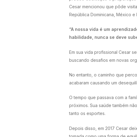
Cesar mencionou que pôde visitar 
República Dominicana, México e 
“A nossa vida é um aprendizad
habilidade, nunca se deve sube
Em sua vida profissional Cesar 
buscando desafios em novas org
No entanto, o caminho que percorr
acabaram causando um desequilíbr
O tempo que passava com a famíl
próximos. Sua saúde também não 
tanto os esportes.
Depois disso, em 2017 Cesar deix
tomada como uma forma de equili