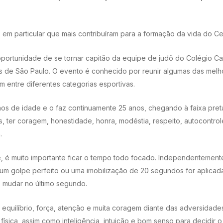
 em particular que mais contribuíram para a formação da vida do Ce
oportunidade de se tornar capitão da equipe de judô do Colégio C
s de São Paulo. O evento é conhecido por reunir algumas das melh
 entre diferentes categorias esportivas.
os de idade e o faz continuamente 25 anos, chegando à faixa pret
ês, ter coragem, honestidade, honra, modéstia, respeito, autocontr
.
e, é muito importante ficar o tempo todo focado. Independenteme
um golpe perfeito ou uma imobilização de 20 segundos for aplicada
e mudar no último segundo.
 equilíbrio, força, atenção e muita coragem diante das adversidade
sica, assim como inteligência, intuição e bom senso para decidir o 