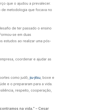
orço que o ajudou a prevalecer.
po de metodologia que focava no
desafio de ter passado o ensino
. Formou-se em duas
os estudos ao realizar uma pós-
 empresa, coordenar e ajudar as
sportes como judô,
jiu-jitsu
, boxe e
saúde e o prepararam para a vida.
siliência, respeito, cooperação,
contramos na vida.” – Cesar