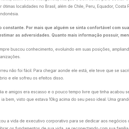
ótimas localidades no Brasil, além de Chile, Peru, Equador, Costa R
Indonésia.
o constante. Por mais que alguém se sinta confortável com su
stimar as adversidades. Quanto mais informação possuir, menor
sempre buscou conhecimento, evoluindo em suas posições, amplian
anizações.
eu não foi fácil. Para chegar aonde ele está, ele teve que se sacri
io e ele sofreu os efeitos disso.
ia e amigos era escasso e o pouco tempo livre que tinha acabou se
ia bem, visto que estava 10kg acima do seu peso ideal. Uma grande
ou a vida de executivo corporativo para se dedicar aos negócios da
brar os fundamentos de sua vida, se reconectando com sua família