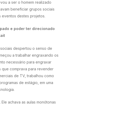
levou a ser o homem realizado
avam beneficiar grupos sociais
s eventos destes projetos.
ipado e poder ter direcionado
ait
 sociais despertou o senso de
omeçou a trabalhar engraxando os
nto necessário para engraxar
as que comprava para revender
omerciais de TV, trabalhou como
s programas de estágio, em uma
nologia.
s. Ele achava as aulas monótonas