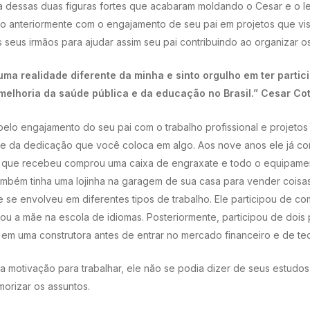
ia dessas duas figuras fortes que acabaram moldando o Cesar e o 
 anteriormente com o engajamento de seu pai em projetos que vis
 seus irmãos para ajudar assim seu pai contribuindo ao organizar o
 uma realidade diferente da minha e sinto orgulho em ter partic
melhoria da saúde pública e da educação no Brasil.” Cesar Cot
pelo engajamento do seu pai com o trabalho profissional e projetos
 e da dedicação que você coloca em algo. Aos nove anos ele já c
o que recebeu comprou uma caixa de engraxate e todo o equipame
também tinha uma lojinha na garagem de sua casa para vender cois
le se envolveu em diferentes tipos de trabalho. Ele participou de c
udou a mãe na escola de idiomas. Posteriormente, participou de doi
em uma construtora antes de entrar no mercado financeiro e de tec
ta motivação para trabalhar, ele não se podia dizer de seus estudo
morizar os assuntos.