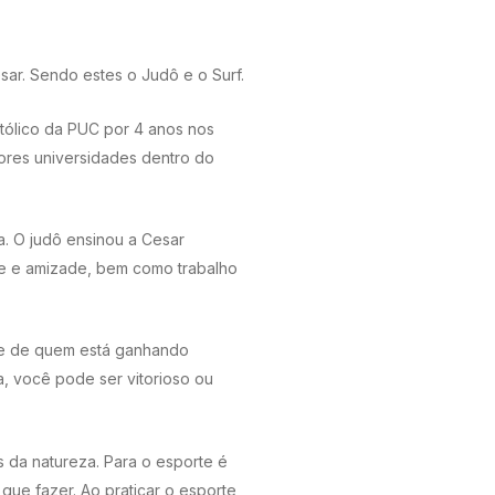
sar. Sendo estes o Judô e o Surf.
atólico da PUC por 4 anos nos
ores universidades dentro do
a. O judô ensinou a Cesar
ole e amizade, bem como trabalho
nte de quem está ganhando
, você pode ser vitorioso ou
s da natureza. Para o esporte é
que fazer. Ao praticar o esporte,