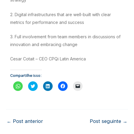
2. Digital infrastructures that are well-built with clear
metrics for performance and success
3. Full involvement from team members in discussions of
innovation and embracing change
Cesar Cotait – CEO CPQi Latin America
Compartilhe isso:
C
C
C
C
C
l
l
l
l
l
i
i
i
i
i
q
q
q
q
q
u
u
u
u
u
e
e
e
e
e
p
p
p
p
p
a
a
a
a
a
r
r
r
r
r
a
a
a
a
a
Post
←
Post anterior
Post seguinte
→
c
c
c
c
e
o
o
o
o
n
navigation
m
m
m
m
v