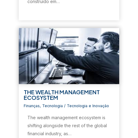
construído em…
a
)
a
a
m
)
)
)
n
o
v
a
j
a
n
e
l
a
)
THE WEALTH MANAGEMENT
ECOSYSTEM
Finanças
,
Tecnologia
/
Tecnologia e Inovação
The wealth management ecosystem is
shifting alongside the rest of the global
financial industry, as…