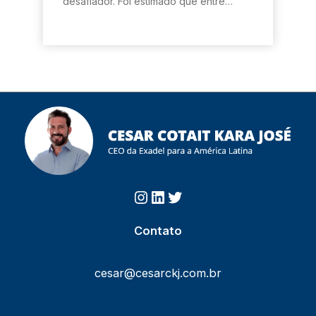
desafiador. Foi estimado que entre…
Instagram
https://www.linkedin.com/in/cesarcotait/?originalSubdomai
Twitter
Contato
cesar@cesarckj.com.br