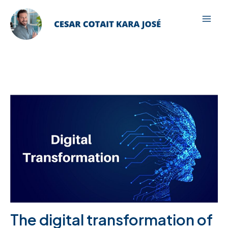
Ir
para
Mai
o
Men
conteúdo
The digital transformation of