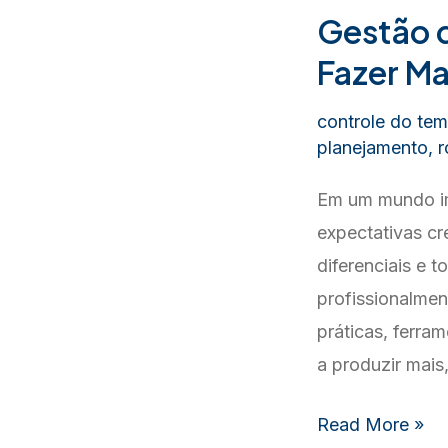
Gestão 
Fazer Ma
controle do te
planejamento
,
r
Em um mundo im
expectativas cr
diferenciais e 
profissionalmen
práticas, ferra
a produzir mais
Gestão
Read More »