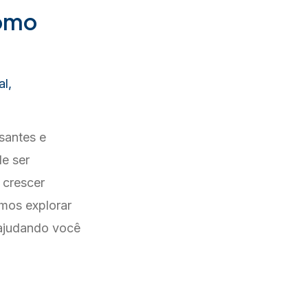
Como
al
,
santes e
e ser
 crescer
amos explorar
 ajudando você