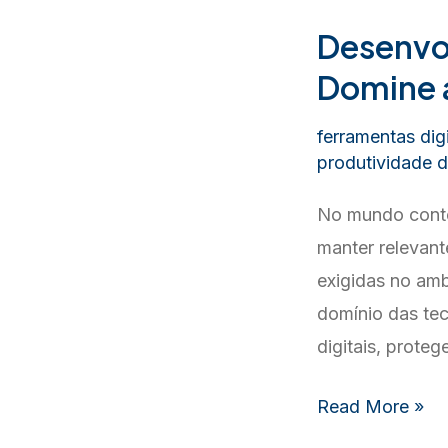
Desenvo
Domine a
ferramentas digi
produtividade di
No mundo conte
manter relevant
exigidas no amb
domínio das tec
digitais, prote
Desenvolvimen
Read More »
de