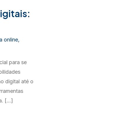
gitais:
a online
,
ial para se
bilidades
 digital até o
erramentas
a. […]