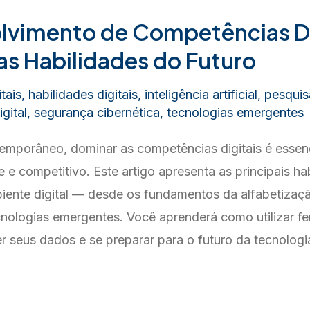
lvimento de Competências Di
s Habilidades do Futuro
tais
,
habilidades digitais
,
inteligência artificial
,
pesquis
gital
,
segurança cibernética
,
tecnologias emergentes
mporâneo, dominar as competências digitais é essenc
e e competitivo. Este artigo apresenta as principais ha
iente digital — desde os fundamentos da alfabetização
nologias emergentes. Você aprenderá como utilizar f
ger seus dados e se preparar para o futuro da tecnologi
to