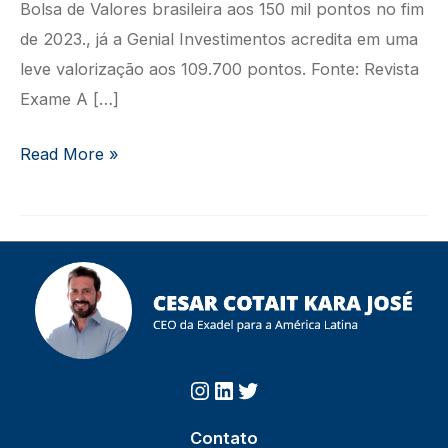
Bolsa de Valores brasileira aos 150 mil pontos no fim
de 2023., já a Genial Investimentos acredita em uma
leve valorização aos 109.700 pontos. Fonte: Revista
Exame A […]
Projeções
Read More »
para
o
Ibovespa
no
Fim
de
2023
Instagram
https://www.linkedin.com/in/cesarcotait/?originalSubdomai
Twitter
Contato