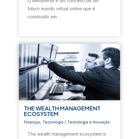
O Metaverse é um conceito de um
a
n
a
a
b
n
e
n
n
r
futuro mundo virtual online que é
e
l
e
e
e
l
a
l
l
e
construído em…
a
)
a
a
m
)
)
)
n
o
v
a
j
a
n
e
l
a
)
THE WEALTH MANAGEMENT
ECOSYSTEM
Finanças
,
Tecnologia
/
Tecnologia e Inovação
The wealth management ecosystem is