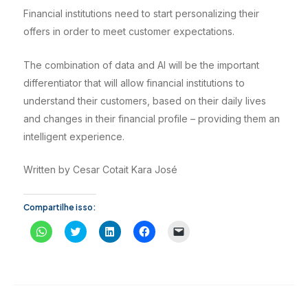
Financial institutions need to start personalizing their
offers in order to meet customer expectations.
The combination of data and AI will be the important
differentiator that will allow financial institutions to
understand their customers, based on their daily lives
and changes in their financial profile – providing them an
intelligent experience.
Written by Cesar Cotait Kara José
Compartilhe isso:
C
C
C
C
C
l
l
l
l
l
i
i
i
i
i
q
q
q
q
q
u
u
u
u
u
e
e
e
e
e
p
p
p
p
p
a
a
a
a
a
r
r
r
r
r